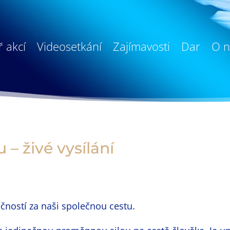
 akcí
Videosetkání
Zajímavosti
Dar
O n
– živé vysílání
čností za naši společnou cestu.