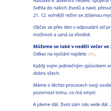
Nastává 4. adventní neděle, spojená
Světla do našich životů a navíc přesu
21. 12. volnější režim se ztišenou mys
Občas se přes den v odpoutání od pr
možnosti a uzná za vhodné.
Můžeme se také v neděli večer ve 2
Odkaz na vysílání najdete
zde
.
Každý svým jedinečným způsobem vním
dobro všech.
Máme o těchto procesech svoji osobit
pozornost tomu, co má smysl.
A jdeme dál, život sám nás vede dál 