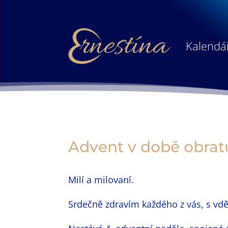
Kalendář
Advent v době obratu 
Milí a milovaní.
Srdečně zdravím každého z vás, s vdě