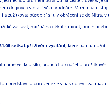
 s jedinečnou proměnnou silou na cestě člověka. Je
nem do jiných vibrací věku Vodnáře. Možná nám stojí z
lí a zužitkovat působící sílu v obrácení se do Nitra, v
ožitků zastavit, možná na několik minut, hodin aneb
1:00 setkat při živém vysílání,
které nám umožní spo
áme velikou sílu, proudící do našeho prožitkového 
ou představu a přirozeně se v nás objeví i zajímavá 
…