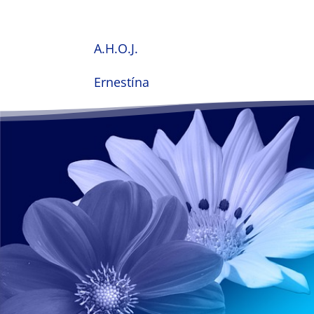
A.H.O.J.
Ernestína