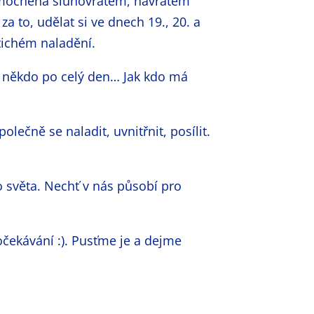
 umocněna slunovratem, návratem
a to, udělat si ve dnech 19., 20. a
 tichém naladění.
o někdo po celý den… Jak kdo má
lečně se naladit, uvnitřnit, posílit.
světa. Nechť v nás působí pro
očekávání :). Pusťme je a dejme