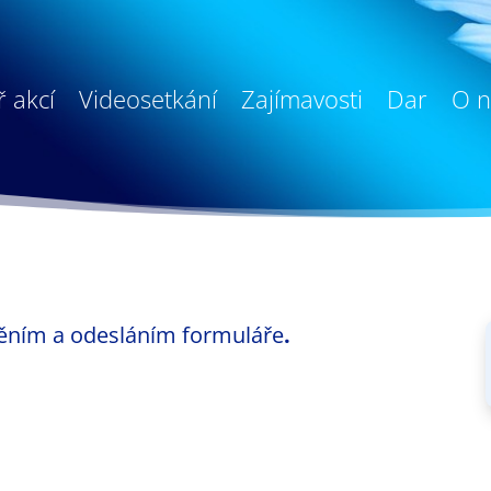
 akcí
Videosetkání
Zajímavosti
Dar
O n
ěním a odesláním formuláře
.